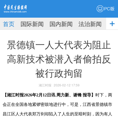
PC版
首页
国际新闻
国内新闻
法治新闻
社
生播
娱乐新闻
景德镇一人大代表为阻止
高新技术被潜入者偷拍反
被行政拘留
报
湘江时报
2026-02-12 17:59
【湘江时报2026年2月12日讯 周力新、谢锋 报导】
时下，两
会正在全国各地紧锣密鼓地进行中，可是，江西省景德镇市
昌江区人大代表郑万剑却陷入了人生的至暗时刻，因为有人