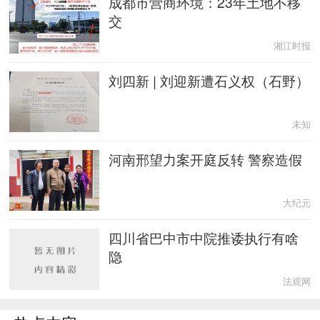
成都市营商环境：23年土地不移
交
湘江时报
刘四新 | 刘迎新遭石义权（石野）
未知
河南邢望力案开庭反转 警察造假
大纪元
四川省巴中市中院推诿执行有啥
隐
法观网