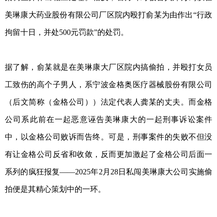
美琳康大药业股份有限公司厂区院内殴打俞某为由作出“行政
拘留十日，并处500元罚款”的处罚。
据了解，俞某就是在美琳康大厂区院内搞偷拍，并殴打女员
工致伤的高个子男人，系宁波金格奥医疗器械股份有限公司
（后文简称（金格公司））法定代表人龚某的丈夫。而金格
公司系此前在一起恶意诬告美琳康大的一起刑事诉讼案件
中，以金格公司败诉而告终。可是，刑事案件的失败不但没
有让金格公司反省和收敛，反而更加激起了金格公司后面一
系列的疯狂报复——2025年2月28日私闯美琳康大公司实施偷
拍便是其精心策划中的一环。