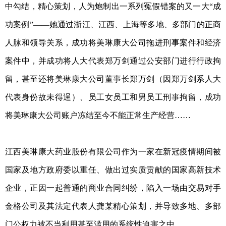
中勾结，精心策划，人为炮制出一系列冤假错案的又一大“成
功案例”——她通过浙江、江西、上海等多地、多部门的正商
人脉和领导关系，成功将美琳康大公司拖进刑事案件和经济
案件中，并成功将人大代表郑万剑通过公安部门进行行政拘
留，甚至还将美琳康大公司董事长郑万剑（因郑万剑系人大
代表身份故未得逞）、员工女员工和男员工刑事拘留，成功
将美琳康大公司账户冻结至今不能正常生产经营……
江西美琳康大药业股份有限公司作为一家在新冠疫情期间被
国家及地方政府委以重任、做出过实质贡献的国家高新技术
企业，正因一起普通的商业合同纠纷，陷入一场由交易对手
金格公司及其法定代表人龚某精心策划，并导致多地、多部
门公权力被不当利用甚至滥用的系统性迫害之中。