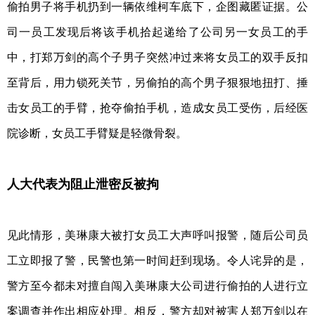
偷拍男子将手机扔到一辆依维柯车底下，企图藏匿证据。公
司一员工发现后将该手机拾起递给了公司另一女员工的手
中，打郑万剑的高个子男子突然冲过来将女员工的双手反扣
至背后，用力锁死关节，另偷拍的高个男子狠狠地扭打、捶
击女员工的手臂，抢夺偷拍手机，造成女员工受伤，后经医
院诊断，女员工手臂疑是轻微骨裂。
人大代表为阻止泄密反被拘
见此情形，美琳康大被打女员工大声呼叫报警，随后公司员
工立即报了警，民警也第一时间赶到现场。令人诧异的是，
警方至今都未对擅自闯入美琳康大公司进行偷拍的人进行立
案调查并作出相应处理。相反，警方却对被害人郑万剑以在