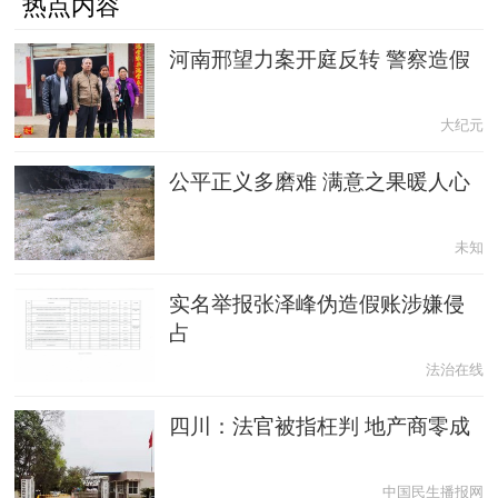
热点内容
河南邢望力案开庭反转 警察造假
大纪元
公平正义多磨难 满意之果暖人心
未知
实名举报张泽峰伪造假账涉嫌侵
占
法治在线
四川：法官被指枉判 地产商零成
中国民生播报网