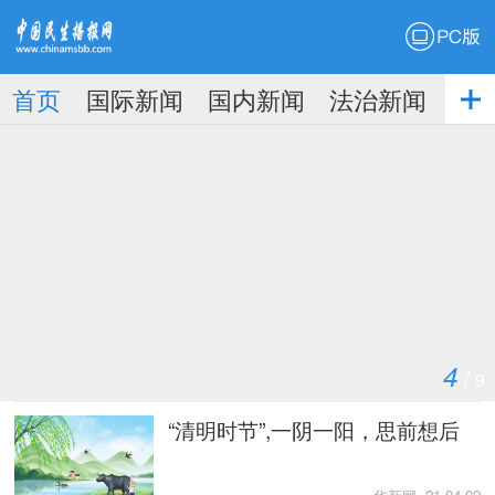
PC版
首页
国际新闻
国内新闻
法治新闻
社
生播
娱乐新闻
报
4
/
9
“清明时节”,一阴一阳，思前想后