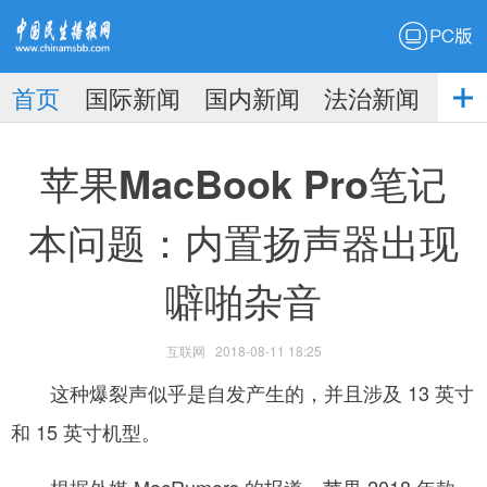
PC版
首页
国际新闻
国内新闻
法治新闻
社
生播
娱乐新闻
苹果MacBook Pro笔记
本问题：内置扬声器出现
噼啪杂音
报
互联网
2018-08-11 18:25
­ 这种爆裂声似乎是自发产生的，并且涉及 13 英寸
和 15 英寸机型。
­ 根据外媒 MacRumors 的报道，苹果 2018 年款