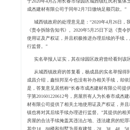
于2020年4月占用长春市绿园区城西镇红民村集体
成杰建材有限公司于同年2月7日缴纳足额罚款。”
城西镇政府的处理意见是：“2020年4月26日，
《责令拆除告知书》。2020年5月25日下达《
使用证及产权证，并且积极推进办理后续的手续，
行监督。”
实名举报人证实，其在绿园区政府曾经看到该
从城西镇政府的答复看，杨成昌的实名举报得
成昌介绍，鑫恒邦至今也没有补办相关手续，却依
是，答复意见居然称“长春市成杰建材有限公司提供
字第201601220612号，房屋所有人为长春市成杰
材有限公司提供了相关土地使用证及产权证，并且
镇也将对其后续手续办理进行监督。”其提供的相
房屋的合法手续掩盖其违法占地、违法建房的犯罪事实
其中1#、8#楼和别墅为原有建筑，2#、3#、4#、