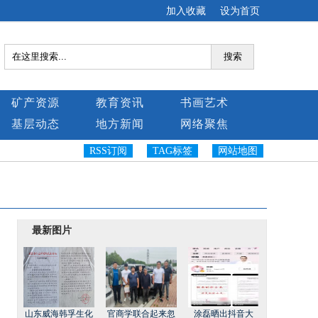
加入收藏
设为首页
搜索
矿产资源
教育资讯
书画艺术
基层动态
地方新闻
网络聚焦
RSS订阅
TAG标签
网站地图
最新图片
山东威海韩孚生化
官商学联合起来忽
涂磊晒出抖音大