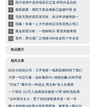
四川省资中县毁地采石泛滥 村民向县自然
5
最新披露：俄官方黄金储备已超越中国 这
6
无权无势的底层老百姓，依法申诉被绝路一
7
劲爆！长春一人大代表啥证没有居然占地三
8
黄金前景分析：一指标暗示 看涨突破将很
9
贵州：茅台酒厂占地致1800余农民十年未安
10
热点图片
相关文章
硅谷AI初创公司：几乎每家一线风投都拒绝了我们
川普一句话引爆：油价暴跌6% 纳指狂飙 比特币直
“竹知了”事件另一种说法 博主称“有人长期带
一个谣言 让6万人选择游泳偷渡 67死 移民危机再
“去年雨水太大，受了伤的游客基本是一车一车
释小龙时隔30年再次探班周星驰，被星爷一眼认出