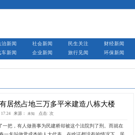
法治新闻
社会新闻
民生关注
财经新闻
汽车新闻
企业新闻
旅行见闻
环保新闻
有居然占地三万多平米建造八栋大楼
 17:24
来源：
点击:
次
未知
了一把，有人做善事为民建桥却被这个法院判了刑。而就在
春一名叫做尹成杰的人大代表，在啥证都没有的情况下，居