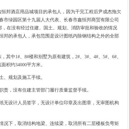
鑫恒邦酒店用品城项目的承包人，因为干完工程后尹成杰拖欠
春市绿园区第十九届人大代表、长春市鑫恒邦商贸有限公司
恒邦，在没有经过住建、国土、规划、消防审批和验收的情况
恒邦的承包人，承包范围是设计图纸内除钢结构之外的全部
，其中1#、8#楼和别墅为原有建筑，2#、3#、4#、5#、6#、
面积约34000平方米。
土、规划及施工手续。
理职责，没有住建主管部门履行质量监督手续。
图纸无设计人员签字，无设计单位印章及出图章，无审图机构
的情况下，取消结构地梁、连续梁，取消所有二层楼板负弯矩