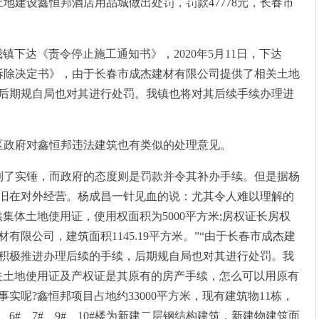
土地建设鑫恒邦酒店用品城做出处罚，罚款47778元，长春市
我镇下达《责令停止施工通知书》，2020年5月11日，下达
责令拆除决定书》，由于长春市成杰建材有限公司提供了相关土地
后期规自局也对其进行处罚。我镇也将对其后续手续办理进
区政府对鑫恒邦违法建筑也有类似的处理意见。
到了实锤，而政府的态度则是罚款并令其补办手续。但是据杨
旧在对外经营。杨成昌一针见血的说：尤其令人难以理解的
集体土地使用证，使用权面积为5000平方米;房权证长房权
建材有限公司，建筑面积1145.19平方米。”“由于长春市成杰建
积极推进办理后续的手续，后期规自局也对其进行处罚。我
关土地使用证及产权证是其原有的房产手续，怎么可以用原有
呢?鑫恒邦项目占地约33000平方米，现有建筑物11栋，
5#、6#、7#、9#、10#楼为新建二层钢结构建筑，新建物建筑面