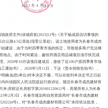
府文件(绿城府发[2023]12号)《关于杨成昌信访事项的
白公路4.5公里处(现零公里处)，该土地使用者为长春市成杰
月开始建设，由于当时四季青市场的拆迁，导致很多商户无法继
营地点。由于时间紧迫，鑫恒邦酒店用品城项目须尽快完成
2020年10月该项目建成后，接收了近100户原四季青市场
施工通知书》。2020年5月11日，下达《责令拆除告知书》，
书中明确:如您(单位)对本决定不服，可以在收到本决定书之日起
个月内向绿园区人民法院提起行政诉讼。随后长春市成杰建材有
;房权证长房权字第201601220612号，房屋所有人为长春
2023年2月3日，长春市规划和自然资源局对“长春市成杰建材
2022]4号)，对“长春市成杰建材有限公司”未经依法批准，