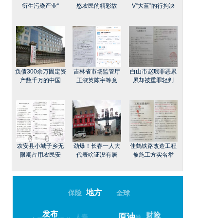
衍生污染产业“
悠农民的精彩故
V“大蓝”的行拘决
负债300余万固定资
吉林省市场监管厅
白山市赵珉罪恶累
产数千万的中国
王淑英陈宇等竟
累却被重罪轻判
农安县小城子乡无
劲爆！长春一人大
佳鹤铁路改造工程
限期占用农民安
代表啥证没有居
被施工方实名举
地方
保险
全球
发布
财险
人寿
债券