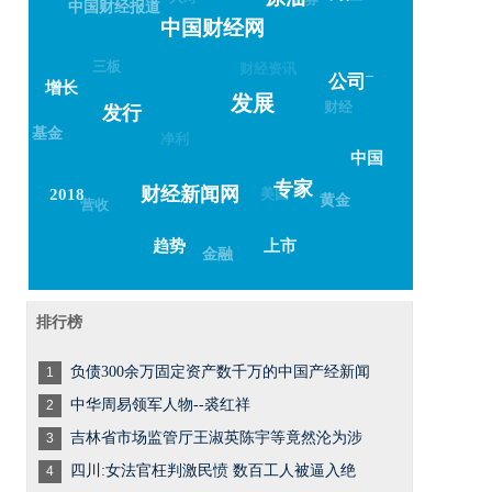
原油
中国财经报道
中国财经网
三板
财经资讯
–
公司
增长
发展
财经
发行
基金
净利
中国
专家
美国
财经新闻网
2018
黄金
营收
上市
趋势
金融
排行榜
负债300余万固定资产数千万的中国产经新闻
1
中华周易领军人物--裘红祥
2
吉林省市场监管厅王淑英陈宇等竟然沦为涉
3
四川:女法官枉判激民愤 数百工人被逼入绝
4