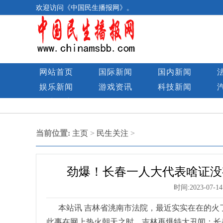
欢迎访问《中国民生播报网》。
网站首页
国际新闻
国内新闻
娱乐新闻
游戏资讯
科技新闻
民生图库
当前位置:
主页
>
民生关注
>
劲爆！长春一人大代表啥证没
时间:
2023-07-14
本站讯 吉林省洮南市法院，最近实实在在的火
此事在网上热火朝天之时，吉林再爆特大丑闻：长