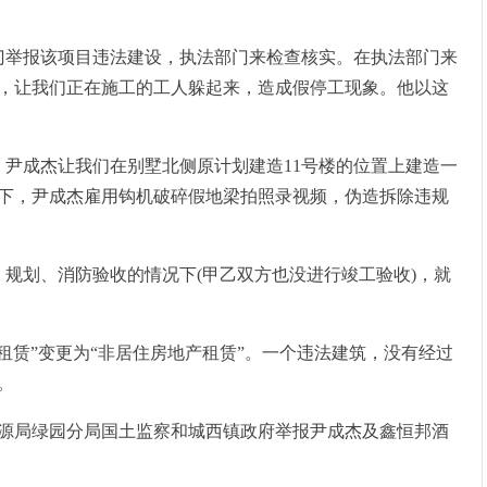
部门举报该项目违法建设，执法部门来检查核实。在执法部门来
，让我们正在施工的工人躲起来，造成假停工现象。他以这
月，尹成杰让我们在别墅北侧原计划建造11号楼的位置上建造一
下，尹成杰雇用钩机破碎假地梁拍照录视频，伪造拆除违规
土、规划、消防验收的情况下(甲乙双方也没进行竣工验收)，就
场地租赁”变更为“非居住房地产租赁”。一个违法建筑，没有经过
。
然资源局绿园分局国土监察和城西镇政府举报尹成杰及鑫恒邦酒