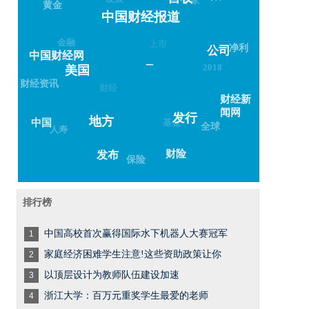
黄金
中国财经报道
金融
上市
净利
公司
中国财经网
–
2018
美国
财经资讯
财经
财经新
闻网
发行
地方
基金
中国
全球
人寿
财险
发布
保险
排行榜
中国高校首次赢得国际水下机器人大赛冠军
1
家庭经济困难学生注意!这些资助政策让你
2
以顶层设计为教师队伍建设加速
3
浙江大学：百万元重奖学生最爱的老师
4