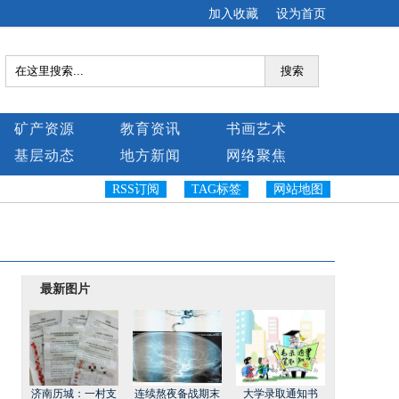
加入收藏
设为首页
搜索
矿产资源
教育资讯
书画艺术
基层动态
地方新闻
网络聚焦
RSS订阅
TAG标签
网站地图
最新图片
济南历城：一村支
连续熬夜备战期末
大学录取通知书