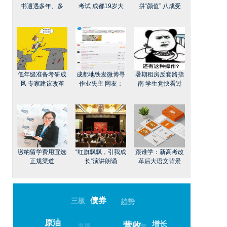
书遭遇多年、多
考试 成都19岁大
拼“颜值” 八成受
低年级准备考研成
成都地铁发微博寻
暑期租房反套路指
风 专家建议改革
作业失主 网友：
南 学生党快看过
缴纳留学费用宜选
“红旗飘飘，引我成
跟谁学：新高考改
正规渠道
长”演讲朗诵
革后大语文背景
债券
三板
趋势
原油
增长
发展
营收
专家