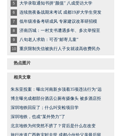
大学录取通知书拼“颜值” 八成受访大学
5
连续熬夜备战期末考试 成都19岁大学生突发
6
低年级准备考研成风 专家建议改革研招模
7
济南历城：一村支书遭遇多年、多次举报至
8
八旬老人求助：可否“邮寄儿童”
9
重庆限制失信被执行人子女就读高收费民办
10
热点图片
相关文章
朱东亚投案：曝出河南新乡顶着35项违法行为“远
博主曝光成都部分酒店公厕有摄像头 被多酒店拒
深圳地铁回应了；什么叫安检项目学
深圳地铁，也成“某外势力”了
北京地铁为何突然不挤了？背后是什么在改变
旅行改道广西救灾时去世 成都小伙给父亲最后留