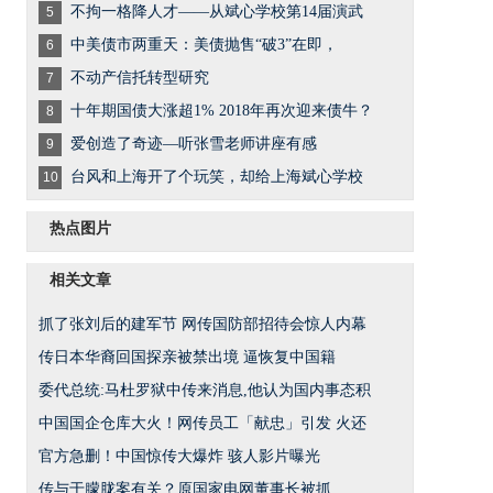
不拘一格降人才——从斌心学校第14届演武
5
中美债市两重天：美债抛售“破3”在即，
6
不动产信托转型研究
7
十年期国债大涨超1% 2018年再次迎来债牛？
8
爱创造了奇迹—听张雪老师讲座有感
9
台风和上海开了个玩笑，却给上海斌心学校
10
热点图片
相关文章
抓了张刘后的建军节 网传国防部招待会惊人内幕
传日本华裔回国探亲被禁出境 逼恢复中国籍
委代总统:马杜罗狱中传来消息,他认为国内事态积
中国国企仓库大火！网传员工「献忠」引发 火还
官方急删！中国惊传大爆炸 骇人影片曝光
传与于朦胧案有关？原国家电网董事长被抓