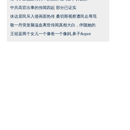
中共高官出事的传闻四起 部分已证实
休达居民斥入侵画面热传 桑切斯视察遭民众辱骂
敬一丹突发脑溢血离世传闻真相大白，伴随她的
王祖蓝两个女儿一个像爸一个像妈,鼻子&quot