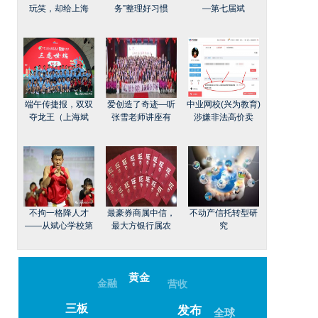
玩笑，却给上海
务”整理好习惯
—第七届斌
端午传捷报，双双
爱创造了奇迹—听
中业网校(兴为教育)
夺龙王（上海斌
张雪老师讲座有
涉嫌非法高价卖
不拘一格降人才
最豪券商属中信，
不动产信托转型研
——从斌心学校第
最大方银行属农
究
黄金
金融
营收
三板
全球
发布
发展