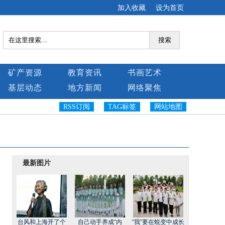
加入收藏
设为首页
搜索
矿产资源
教育资讯
书画艺术
基层动态
地方新闻
网络聚焦
RSS订阅
TAG标签
网站地图
最新图片
台风和上海开了个
自己动手养成“内
“我”要在蜕变中成长