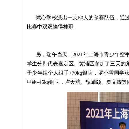
斌心学校派出一支50人的参赛队伍，通
比赛中双双摘得桂冠。
另，端午当天，2021年上海市青少年空
学生分别代表嘉定区、黄浦区参加了三天的角
子少年组个人组手+70kg银牌，罗小雪同
甲组-45kg铜牌，卢天航、甄岫颐、夏文涛