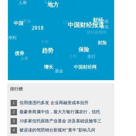
–
人寿
地方
原油
美国
财经
财经
中国
资讯
中国财经报道
2018
财经新闻网
净利
专家
财险
保险
趋势
债券
公司
发行
上市
中国财经网
增长
基金
排行榜
信用债违约多发 企业再融资成本抬升
1
最豪券商属中信，最大方银行属农行，信托
2
10多家信托探路产业基金 涉及基础设施等三
3
被误读的驾照销分新规对“黄牛”影响几何
4