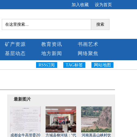
加入收藏
设为首页
搜索
矿产资源
教育资讯
书画艺术
基层动态
地方新闻
网络聚焦
RSS订阅
TAG标签
网站地图
最新图片
成都金牛高管委20
方城县柳河镇：“代
河南嵩县山峡村饮