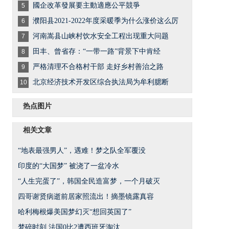
國企改革發展要主動適應公平競爭
5
濮阳县2021-2022年度采暖季为什么涨价这么厉
6
河南嵩县山峡村饮水安全工程出现重大问题
7
田丰、曾省存：“一带一路”背景下中肯经
8
严格清理不合格村干部 走好乡村善治之路
9
北京经济技术开发区综合执法局为牟利臆断
10
热点图片
相关文章
“地表最强男人”，遇难！梦之队全军覆没
印度的“大国梦” 被浇了一盆冷水
“人生完蛋了”，韩国全民造富梦，一个月破灭
四哥谢贤病逝前居家照流出！摘墨镜露真容
哈利梅根爆美国梦幻灭“想回英国了”
梦碎时刻 法国0比2遭西班牙淘汰