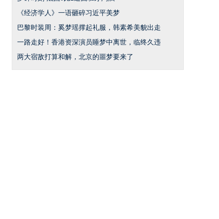
《经济学人》一语砸碎习近平美梦
巴黎时装周：奚梦瑶撑起礼服，韩素希美貌出走
一路走好！香港资深演员睡梦中离世，临终久违
两大宿敌打算和解，北京的噩梦要来了