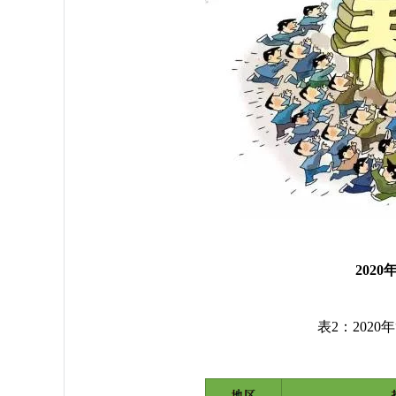
202
表2：202