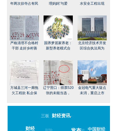
年两次掠夺占有民
理妈妈”与爱
水安全工程出现
严格清理不合格村
国养梦居家养老：
北京经济技术开发
干部 走好乡村善
新型养老模式合
区综合执法局为
方城县三河一廊拖
辽宁营口：得票520
金冠电气重大疑点
欠工程款 私企保
张的未能当选，
未消，重启上市
财经资讯
三板
–
财经
中国财经
财险
公司