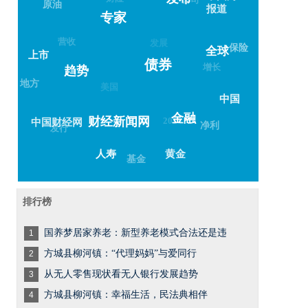
发布
原油
报道
专家
营收
发展
保险
全球
上市
债券
增长
趋势
地方
美国
中国
金融
2018
财经新闻网
中国财经网
净利
发行
黄金
人寿
基金
排行榜
国养梦居家养老：新型养老模式合法还是违
1
方城县柳河镇：“代理妈妈”与爱同行
2
从无人零售现状看无人银行发展趋势
3
方城县柳河镇：幸福生活，民法典相伴
4