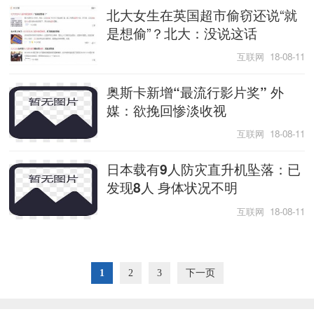
北大女生在英国超市偷窃还说“就
是想偷”？北大：没说这话
互联网 18-08-11
奥斯卡新增“最流行影片奖” 外
媒：欲挽回惨淡收视
互联网 18-08-11
日本载有9人防灾直升机坠落：已
发现8人 身体状况不明
互联网 18-08-11
1
2
3
下一页