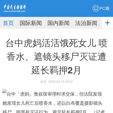
PC版
首页
国际新闻
国内新闻
法治新闻
社
生播
娱乐新闻
台中虎妈活活饿死女儿 喷
香水、遮镜头移尸灭证遭
延长羁押2月
报
未知
2026-04-15 09:21