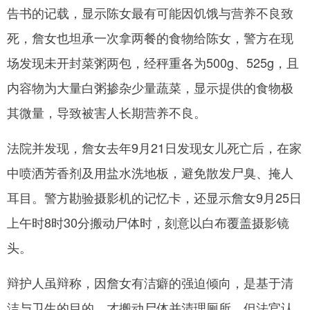
告书的记载，显示陈女最有可能因饥饿与营养不良致
死，詹女也坦承一次拿两餐的食物给陈女，警方在现
场发现未开封菜粥两包，经秤重各为500g、525g，且
内容物为大量白粥掺杂少量蔬菜，显示提供的食物极
其微量，导致被害人长期营养不良。
法院并发现，詹女去年9月21日发现女儿死亡后，在家
中喷洒芳香剂及用盐水洗地板，避免散发尸臭、掩人
耳目。警方勘验摄影机的记忆卡，还显示詹女9月25日
上午时8时30分搬动尸体时，刻意以白布覆盖摄影镜
头。
辩护人虽辩称，因詹女有洁癖的强迫倾向，是基于清
洁与卫生的目的，才搬动尸体并清理厕所，但法官认