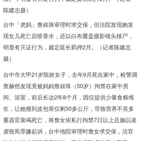
网
台中「虎妈」詹叔珠审理时求交保，但法院发现她发
现女儿死亡后喷香水，还以白布覆盖摄影镜头移尸，
明显有灭证行为，裁定延长羁押2月。（记者陈建志
摄）
台中市大甲21岁陈姓女子，去年9月死在家中，检警调
查赫然发现竟被妈妈詹叔珠（50岁）拘禁在家中房
间、浴室，前后长达2年8个月，因仅提供少量食粮维
生，让她瘦到皮包骨仅剩30多公斤，导致营养不良多
重器官衰竭死亡，将詹女依私行拘禁7日以上且施以凌
虐致死罪嫌起诉，台中地院审理时詹女求交保，法官