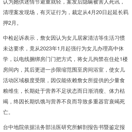
认为她供述情节避重就轻，案发后隐瞒被害人死讯，
清理案发现场，有灭证行为，裁定从4月20日起延长羁
押2月。
中检起诉表示，詹女因认为女儿居家清洁等生活习惯
未达要求，竟从2023年1月起强行为女儿办理高中休
学，以电线捆绑房门门把方式，将女儿拘禁在住处1楼
房间内，其后更进一步限缩范围至房间浴室，使女儿
活动区域极度受限，因仅能依赖詹女所提供的少量食
粮维生，长期处于营养不足状态而日渐消瘦、体力枯
竭，终因长期饥饿与营养不良而导致多重器官衰竭死
亡。
台中地院依据法务部法医研究所解剖报告书暨鉴定报