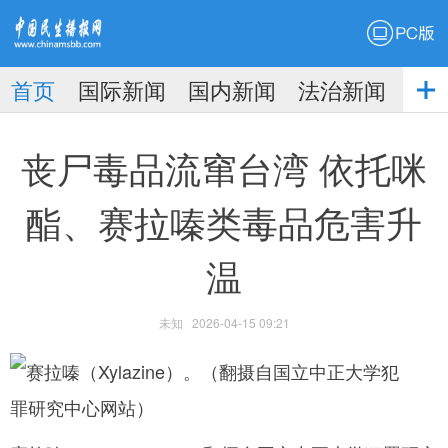
PC版
首页
国际新闻
国内新闻
法治新闻
社
生播
娱乐新闻
丧尸毒品流窜台湾 依托咪
酯、赛拉嗪类毒品危害升
温
报
未知
2026-04-15 09:21