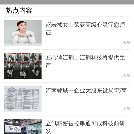
热点内容
赵若祯女士荣获高级心灵疗愈师
证
未知
匠心铸江荆，江荆科技将提供生
产
未知
河南郸城一企业大股东设局“巧离
未知
立讯精密被控串通可成科技前研
发