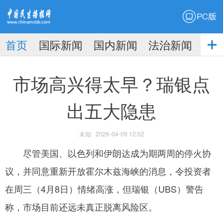
PC版
首页
国际新闻
国内新闻
法治新闻
社
生播
娱乐新闻
市场高兴得太早？瑞银点
出五大隐患
未知
2026-04-09 12:02
报
尽管美国、以色列和伊朗达成为期两周的停火协
议，并同意重新开放霍尔木兹海峡的消息，令投资者
在周三（4月8日）情绪高涨，但瑞银（UBS）警告
称，市场目前还远未真正脱离风险区。