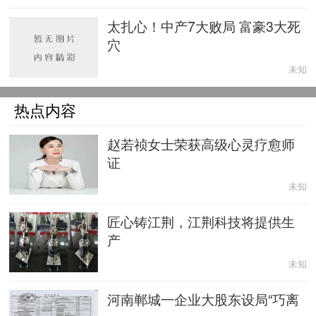
太扎心！中产7大败局 富豪3大死
穴
未知
热点内容
赵若祯女士荣获高级心灵疗愈师
证
未知
匠心铸江荆，江荆科技将提供生
产
未知
河南郸城一企业大股东设局“巧离