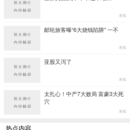
未知
邮轮旅客曝“6大烧钱陷阱” 一不
未知
亚股又泻了
未知
太扎心！中产7大败局 富豪3大死
穴
未知
热点内容