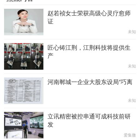
赵若祯女士荣获高级心灵疗愈师
证
未知
匠心铸江荆，江荆科技将提供生
产
未知
河南郸城一企业大股东设局“巧离
未知
立讯精密被控串通可成科技前研
发
爱集微