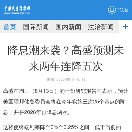
PC版
首页
国际新闻
国内新闻
法治新闻
社
生播
娱乐新闻
降息潮来袭？高盛预测未
来两年连降五次
未知
2025-08-17 10:13
报
高盛在周三（8月13日）的一份研究报告中表示，预计
美国联邦储备委员会将在今年实施三次25个基点的降
息，并在2026年再降息两次。
这将使终端利率降至3%至3.25%之间，低于当前的