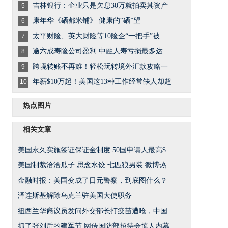
吉林银行：企业只是欠息30万就拍卖其资产
5
康年华《硒都米铺》 健康的“硒”望
6
太平财险、英大财险等10险企“一把手”被
7
逾六成寿险公司盈利 中融人寿亏损最多达
8
跨境转账不再难！轻松玩转境外汇款攻略一
9
年薪$10万起！美国这13种工作经常缺人却超
10
热点图片
相关文章
美国永久实施签证保证金制度 50国申请人最高$
美国制裁洽洽瓜子 思念水饺 七匹狼男装 微博热
金融时报：美国变成了日元警察，到底图什么？
泽连斯基解除乌克兰驻美国大使职务
纽西兰华裔议员发问外交部长打疫苗遭呛，中国
抓了张刘后的建军节 网传国防部招待会惊人内幕