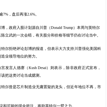
7%，盘后再涨2.6%。
博，政府入股计划源自川普（Donald Trump）本周与英特尔
长陈立武的一次会晤，有关股分和价格等细节仍在讨论当中。
英特尔拒绝评论彭博的报道，但表示大力支持川普强化美国科
制造业领导地位的努力。
白宫发言人德赛（Kush Desai）则表示，除非政府正式宣布，
应该把这类讨论当成臆测。
英特尔曾是芯片制造业无庸置疑的龙头，但近年地位不再，市
议和可能的现金挹注，将助英特尔一臂之力。