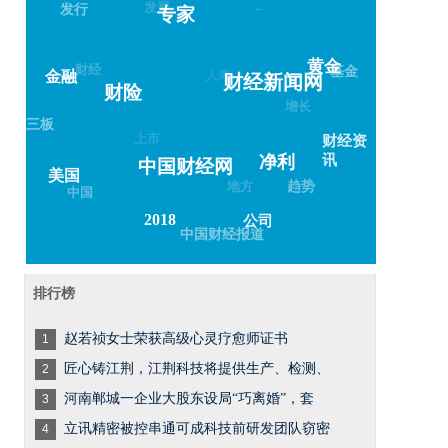
发展
–
发行
专家
财经
黄金
人寿
基金
金融
财经新闻网
财险
增长
三板
上市
财经资
讯
净利
中国财经网
美国
地方
趋势
中国
2018
公司
中国财经报道
排行榜
赵若祯女士荣获高级心灵疗愈师证书
1
匠心铸江荆，江荆科技将提供生产、检测、
2
河南郸城一企业大股东设局“巧离婚”，套
3
立讯精密被控串通可成科技前研发团队窃密
4