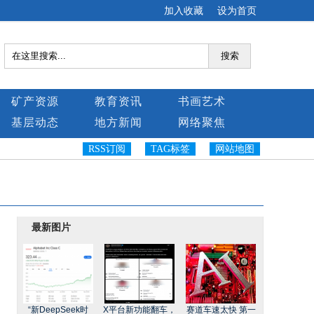
加入收藏
设为首页
搜索
矿产资源
教育资讯
书画艺术
基层动态
地方新闻
网络聚焦
RSS订阅
TAG标签
网站地图
最新图片
“新DeepSeek时
X平台新功能翻车，
赛道车速太快 第一