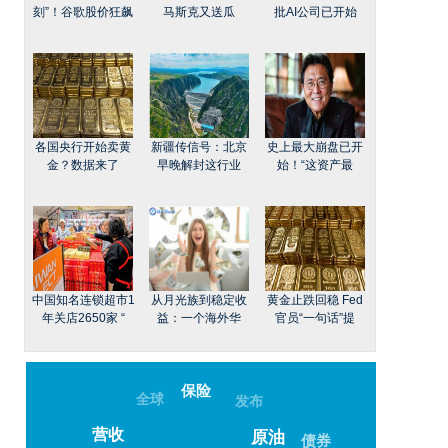
刻”！谷歌股价狂飙
马斯克又送瓜
批AI公司已开始
各国央行开始卖黄
新疆传信号：北京
史上最大崩盘已开
金？数据来了
早晚解封这行业
始！“这资产最
中国知名连锁超市1
从月光族到稳定收
黄金止跌回稳 Fed
年关店2650家 “
益：一个海外华
官员“一句话”提
保险
全球
发布
营收
原油
债券