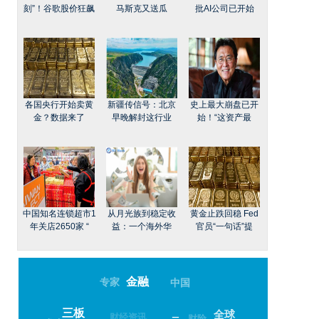
刻”！谷歌股价狂飙
马斯克又送瓜
批AI公司已开始
各国央行开始卖黄
新疆传信号：北京
史上最大崩盘已开
金？数据来了
早晚解封这行业
始！“这资产最
中国知名连锁超市1
从月光族到稳定收
黄金止跌回稳 Fed
年关店2650家 “
益：一个海外华
官员“一句话”提
金融
专家
中国
三板
全球
–
财经资讯
财险