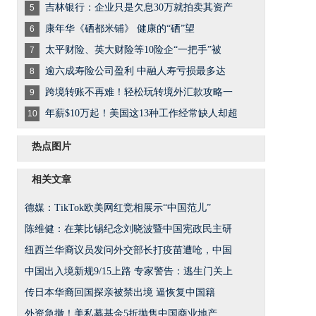
吉林银行：企业只是欠息30万就拍卖其资产
5
康年华《硒都米铺》 健康的“硒”望
6
太平财险、英大财险等10险企“一把手”被
7
逾六成寿险公司盈利 中融人寿亏损最多达
8
跨境转账不再难！轻松玩转境外汇款攻略一
9
年薪$10万起！美国这13种工作经常缺人却超
10
热点图片
相关文章
德媒：TikTok欧美网红竞相展示“中国范儿”
陈维健：在莱比锡纪念刘晓波暨中国宪政民主研
纽西兰华裔议员发问外交部长打疫苗遭呛，中国
中国出入境新规9/15上路 专家警告：逃生门关上
传日本华裔回国探亲被禁出境 逼恢复中国籍
外资急撤！美私募基金5折抛售中国商业地产