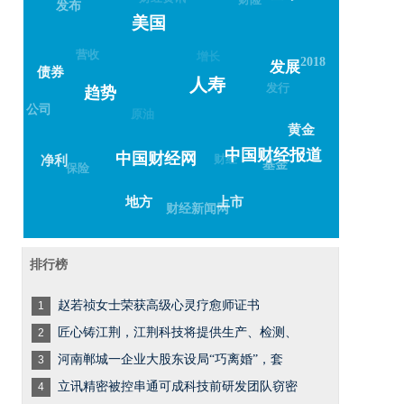
发布
美国
营收
增长
2018
发展
债券
人寿
发行
趋势
公司
原油
黄金
中国财经报道
财经
中国财经网
净利
基金
保险
上市
地方
财经新闻网
排行榜
赵若祯女士荣获高级心灵疗愈师证书
1
匠心铸江荆，江荆科技将提供生产、检测、
2
河南郸城一企业大股东设局“巧离婚”，套
3
立讯精密被控串通可成科技前研发团队窃密
4