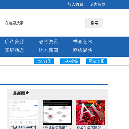
加入收藏
设为首页
搜索
矿产资源
教育资讯
书画艺术
基层动态
地方新闻
网络聚焦
RSS订阅
TAG标签
网站地图
最新图片
“新DeepSeek时
X平台新功能翻车，
赛道车速太快 第一