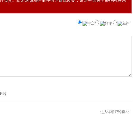
性负责。您若对该稿件由任何怀疑或质疑，请即中国民生播报网联系，
中立
好评
差评
进入详细评论页>>